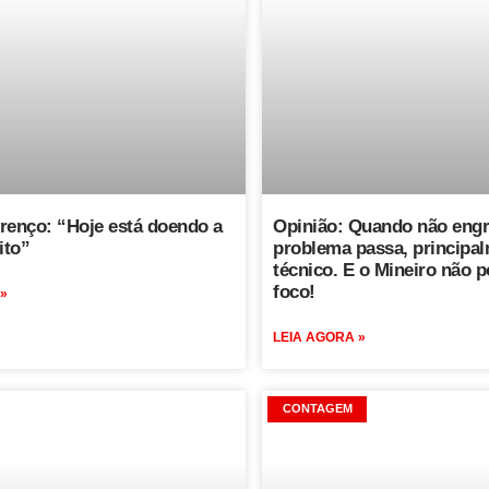
renço: “Hoje está doendo a
Opinião: Quando não engr
ito”
problema passa, principal
técnico. E o Mineiro não p
foco!
 »
LEIA AGORA »
CONTAGEM