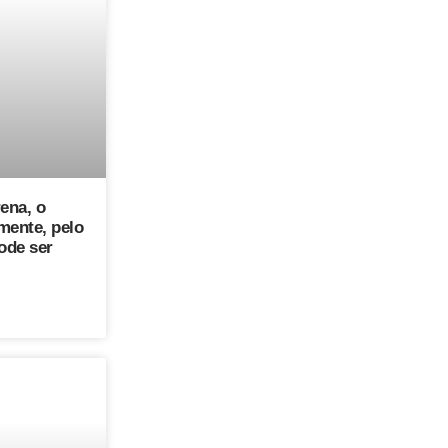
ena, o
mente, pelo
ode ser