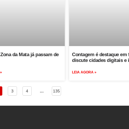
 Zona da Mata já passam de
Contagem é destaque em 
discute cidades digitais e
 »
LEIA AGORA »
3
4
…
135