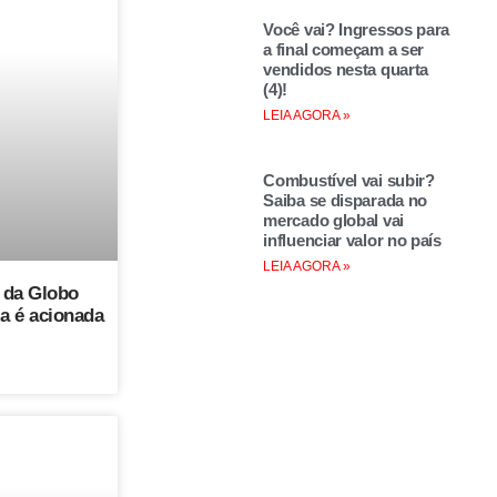
Você vai? Ingressos para
a final começam a ser
vendidos nesta quarta
(4)!
LEIA AGORA »
Combustível vai subir?
Saiba se disparada no
mercado global vai
influenciar valor no país
LEIA AGORA »
 da Globo
ia é acionada