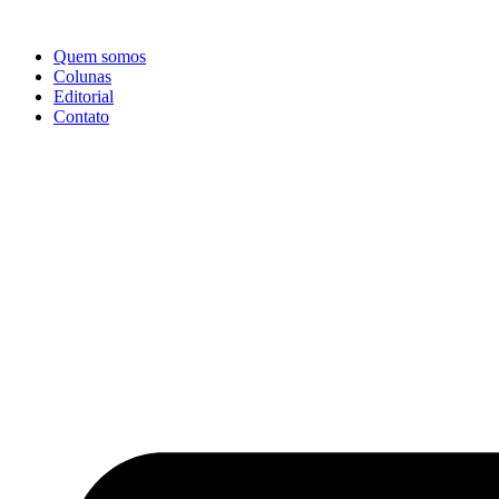
Ir
para
Quem somos
o
Colunas
conteúdo
Editorial
Contato