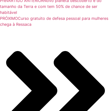
Prev
ARTIGO ANTERIOR
Novo planeta descoberto é do
tamanho da Terra e com tem 50% de chance de ser
habitável
PRÓXIMO
Curso gratuito de defesa pessoal para mulheres
chega à Ressaca