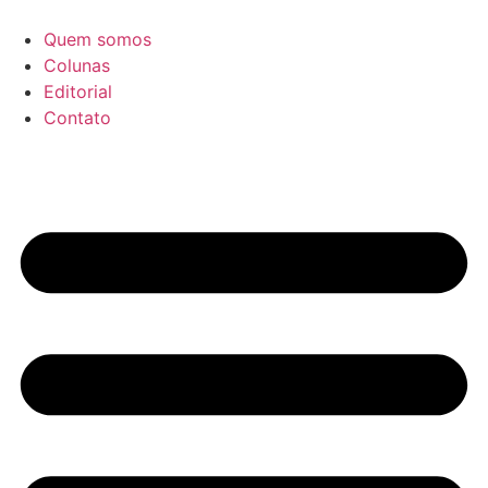
Ir
para
Quem somos
o
Colunas
conteúdo
Editorial
Contato