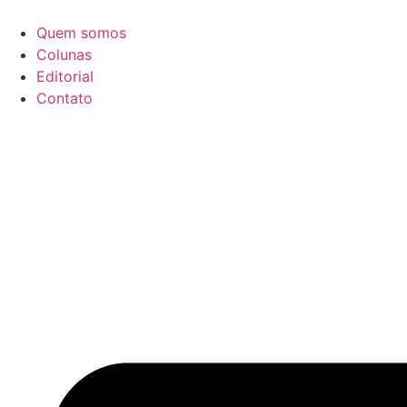
Ir
para
Quem somos
o
Colunas
conteúdo
Editorial
Contato