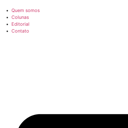
Ir
para
Quem somos
o
Colunas
conteúdo
Editorial
Contato