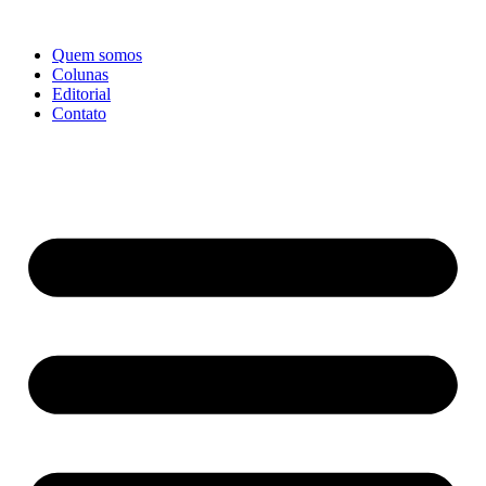
Ir
para
Quem somos
o
Colunas
conteúdo
Editorial
Contato