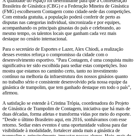
A qualidade do espaço foi determinante para que a Confederação
Brasileira de Ginástica (CBG) e a Federação Mineira de Ginástica
(FMG) escolhessem Contagem como cidade-sede das competições.
Com entrada gratuita, a população poderá conferir de perto as
disputas nas categorias individual, sincronizada e por equipes,
acompanhando os principais ginastas do país e celebrando, ao
mesmo tempo, os talentos locais que ganham cada vez mais
destaque no cenário internacional.
Para o secretário de Esportes e Lazer, Alex Chiodi, a realização
desses eventos reforça o compromisso da cidade com o
desenvolvimento esportivo. “Para Contagem, é uma conquista muito
significativa ter sido escolhida para sediar estas competições. Isso
mostra que estamos no caminho certo, tanto no investimento
contínuo na melhoria da infraestrutura dos nossos ginásios quanto
no trabalho sério e consistente desenvolvido pela nossa equipe da
ginástica de trampolim, que tem ganhado destaque em todo o país”,
afirmou.
A satisfação se estende à Cristina Trópia, coordenadora do Projeto
de Ginástica de Trampolim de Contagem, iniciativa que há mais de
duas décadas, forma atletas e transforma vidas por meio do esporte.
“Desde o último Brasileiro aqui, em 2016, sonhávamos com esse
retorno. Sediar estes eventos é uma oportunidade valiosa para dar
visibilidade à modalidade, fortalecer ainda mais a ginástica de
trampolim e, principalmente, impactar nossos alunos. Hoje, mais de