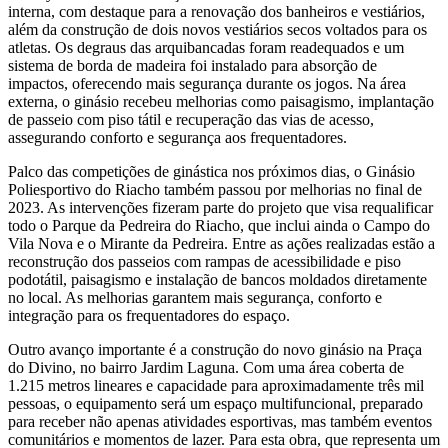
interna, com destaque para a renovação dos banheiros e vestiários,
além da construção de dois novos vestiários secos voltados para os
atletas. Os degraus das arquibancadas foram readequados e um
sistema de borda de madeira foi instalado para absorção de
impactos, oferecendo mais segurança durante os jogos. Na área
externa, o ginásio recebeu melhorias como paisagismo, implantação
de passeio com piso tátil e recuperação das vias de acesso,
assegurando conforto e segurança aos frequentadores.
Palco das competições de ginástica nos próximos dias, o Ginásio
Poliesportivo do Riacho também passou por melhorias no final de
2023. As intervenções fizeram parte do projeto que visa requalificar
todo o Parque da Pedreira do Riacho, que inclui ainda o Campo do
Vila Nova e o Mirante da Pedreira. Entre as ações realizadas estão a
reconstrução dos passeios com rampas de acessibilidade e piso
podotátil, paisagismo e instalação de bancos moldados diretamente
no local. As melhorias garantem mais segurança, conforto e
integração para os frequentadores do espaço.
Outro avanço importante é a construção do novo ginásio na Praça
do Divino, no bairro Jardim Laguna. Com uma área coberta de
1.215 metros lineares e capacidade para aproximadamente três mil
pessoas, o equipamento será um espaço multifuncional, preparado
para receber não apenas atividades esportivas, mas também eventos
comunitários e momentos de lazer. Para esta obra, que representa um