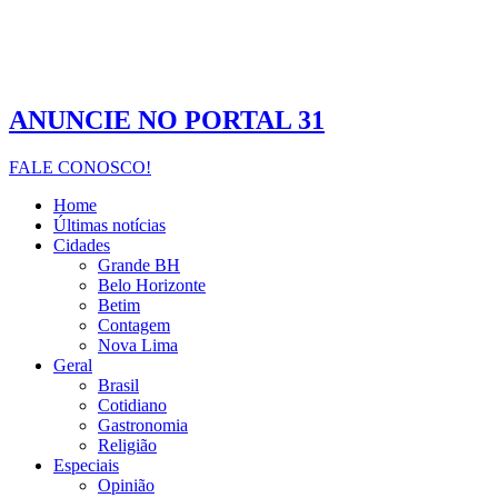
ANUNCIE NO PORTAL 31
FALE CONOSCO!
Home
Últimas notícias
Cidades
Grande BH
Belo Horizonte
Betim
Contagem
Nova Lima
Geral
Brasil
Cotidiano
Gastronomia
Religião
Especiais
Opinião