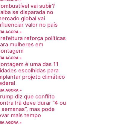
ombustível vai subir?
aiba se disparada no
ercado global vai
nfluenciar valor no país
EIA AGORA »
refeitura reforça políticas
ara mulheres em
Contagem
EIA AGORA »
ontagem é uma das 11
idades escolhidas para
mplantar projeto climático
ederal
EIA AGORA »
rump diz que conflito
ontra Irã deve durar “4 ou
 semanas”, mas pode
evar mais tempo
EIA AGORA »