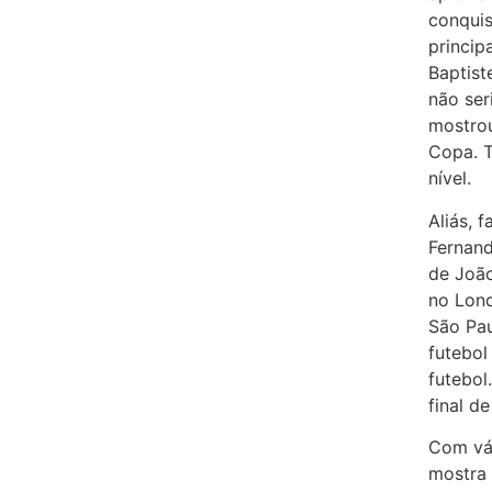
conquis
princip
Baptist
não ser
mostrou
Copa. T
nível.
Aliás, 
Fernand
de João
no Lond
São Pau
futebol
futebol
final d
Com vár
mostra 