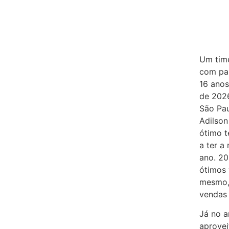
Um time
com pas
16 anos
de 2026
São Pau
Adilson
ótimo t
a ter a
ano. 20
ótimos 
mesmo, 
vendas 
Já no a
aprovei