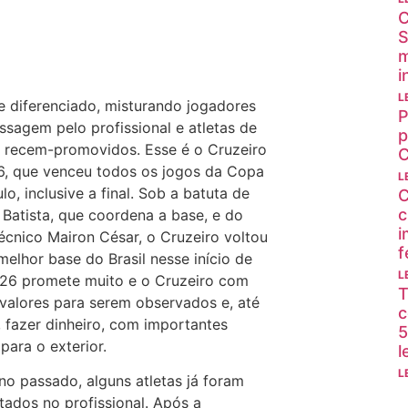
C
S
m
i
L
 diferenciado, misturando jogadores
P
sagem pelo profissional e atletas de
p
 recem-promovidos. Esse é o Cruzeiro
, que venceu todos os jogos da Copa
L
lo, inclusive a final. Sob a batuta de
C
c
 Batista, que coordena a base, e do
i
écnico Mairon César, o Cruzeiro voltou
f
 melhor base do Brasil nesse início de
L
26 promete muito e o Cruzeiro com
T
valores para serem observados e, até
c
fazer dinheiro, com importantes
5
para o exterior.
l
L
no passado, alguns atletas já foram
tados no profissional. Após a