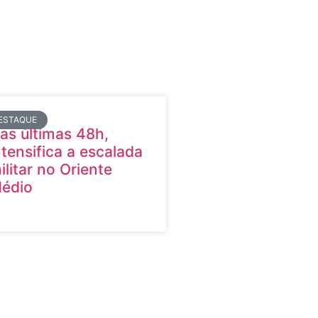
ESTAQUE
as últimas 48h,
ntensifica a escalada
ilitar no Oriente
édio