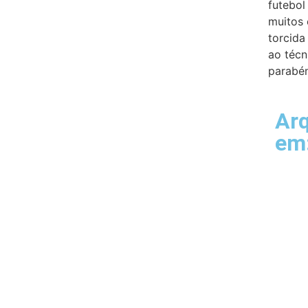
futebol
muitos 
torcida
ao técn
parabén
Ar
em