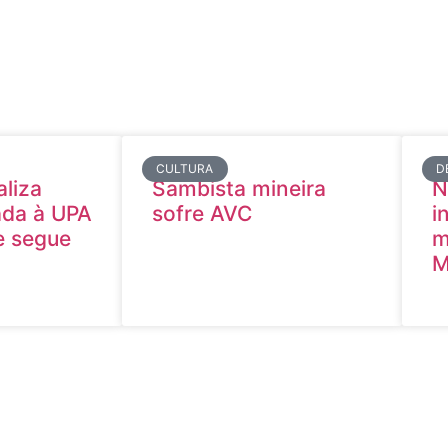
CULTURA
D
aliza
Sambista mineira
N
rada à UPA
sofre AVC
i
e segue
m
M