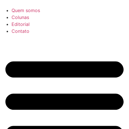
Ir
para
Quem somos
o
Colunas
conteúdo
Editorial
Contato