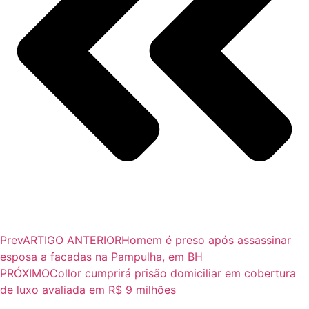
Prev
ARTIGO ANTERIOR
Homem é preso após assassinar
esposa a facadas na Pampulha, em BH
PRÓXIMO
Collor cumprirá prisão domiciliar em cobertura
de luxo avaliada em R$ 9 milhões