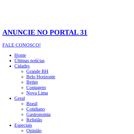
ANUNCIE NO PORTAL 31
FALE CONOSCO!
Home
Últimas notícias
Cidades
Grande BH
Belo Horizonte
Betim
Contagem
Nova Lima
Geral
Brasil
Cotidiano
Gastronomia
Religião
Especiais
Opinião