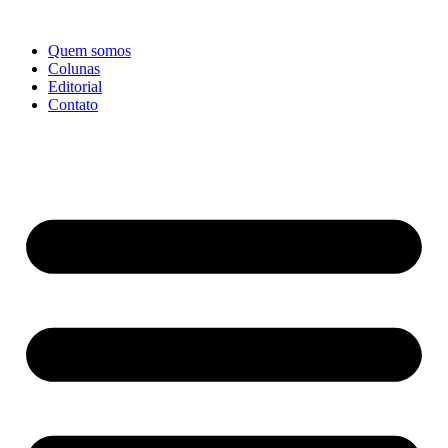
Ir
para
Quem somos
o
Colunas
conteúdo
Editorial
Contato