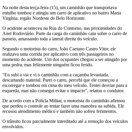
Na noite desta terça-feira (15), um caminhão que transportava
entulho tombou e atingiu um carro de aplicativo no bairro Maria
Virgínia, região Nordeste de Belo Horizonte.
O acidente aconteceu na Rua do Contorno, nas proximidades do
Anel Rodoviário. Parte da carga do caminhão caiu sobre o carro de
passeio, amassando toda a lateral direita do veículo.
Segundo o motorista do carro, João Caetano Castro Vitor, ele
realizava uma corrida por aplicativo com três passageiros no
momento do acidente. Um dos ocupantes chegou a ser atingido por
uma pedra, mas felizmente ninguém ficou ferido.
“Eu subi a via e vi o caminhão com a caçamba levantada,
descartando material. Parei o carro, percebi que ele começou a
escorregar e tombou em cima do meu veículo. Tentei desviar para a
esquerda, mas não consegui evitar o impacto”, relatou o condutor.
De acordo com a Polícia Militar, o motorista do caminhão afirmou
que perdeu o controle ao tentar fazer uma manobra na subida. Ele
recusou atendimento médico e também não sofreu ferimentos.
O trânsito ficou parcialmente interditado até a remoção dos veículos
envolvidos.