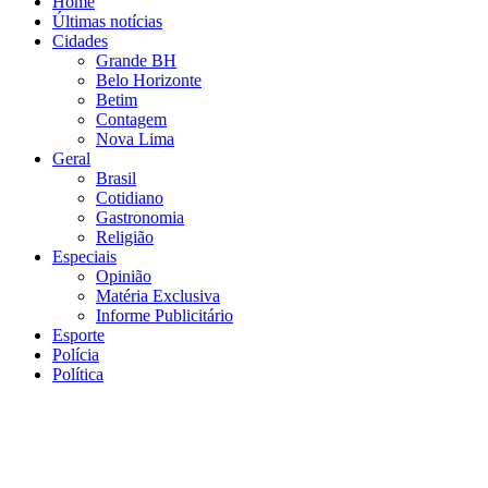
Home
Últimas notícias
Cidades
Grande BH
Belo Horizonte
Betim
Contagem
Nova Lima
Geral
Brasil
Cotidiano
Gastronomia
Religião
Especiais
Opinião
Matéria Exclusiva
Informe Publicitário
Esporte
Polícia
Política