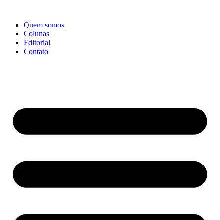
Ir
para
Quem somos
o
Colunas
conteúdo
Editorial
Contato