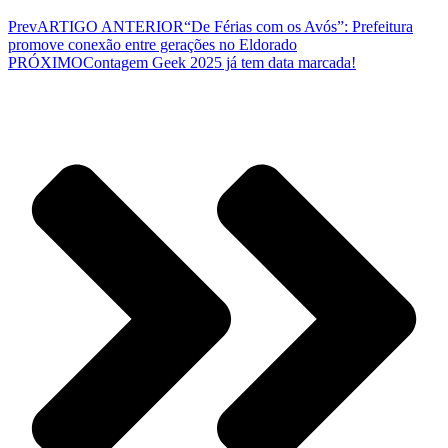
Prev
ARTIGO ANTERIOR
“De Férias com os Avós”: Prefeitura
promove conexão entre gerações no Eldorado
PRÓXIMO
Contagem Geek 2025 já tem data marcada!