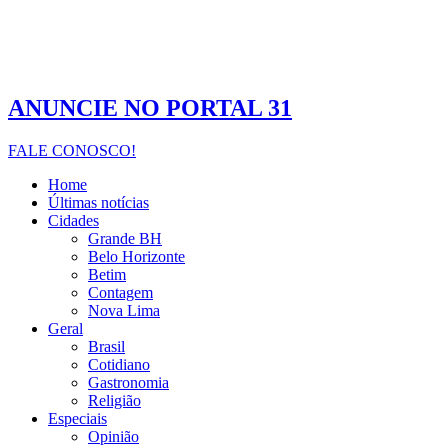
ANUNCIE NO PORTAL 31
FALE CONOSCO!
Home
Últimas notícias
Cidades
Grande BH
Belo Horizonte
Betim
Contagem
Nova Lima
Geral
Brasil
Cotidiano
Gastronomia
Religião
Especiais
Opinião