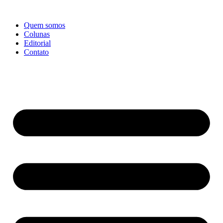
Ir
para
Quem somos
o
Colunas
conteúdo
Editorial
Contato