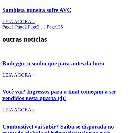
Sambista mineira sofre AVC
LEIA AGORA »
Page
1
Page
2
Page
3
…
Page
135
outras notícias
Rodrygo: o sonho que para antes da hora
LEIA AGORA »
Você vai? Ingressos para a final começam a ser
vendidos nesta quarta (4)!
LEIA AGORA »
Combustível vai subir? Saiba se disparada no