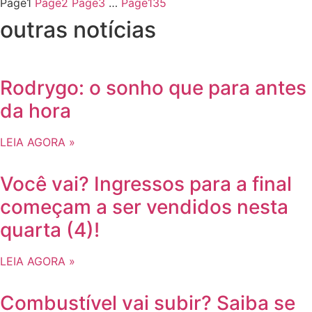
Page
1
Page
2
Page
3
…
Page
135
outras notícias
Rodrygo: o sonho que para antes
da hora
LEIA AGORA »
Você vai? Ingressos para a final
começam a ser vendidos nesta
quarta (4)!
LEIA AGORA »
Combustível vai subir? Saiba se