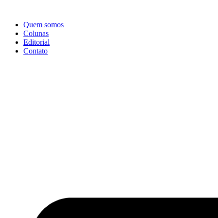
Ir
para
Quem somos
o
Colunas
conteúdo
Editorial
Contato