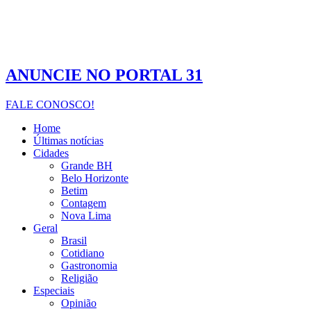
ANUNCIE NO PORTAL 31
FALE CONOSCO!
Home
Últimas notícias
Cidades
Grande BH
Belo Horizonte
Betim
Contagem
Nova Lima
Geral
Brasil
Cotidiano
Gastronomia
Religião
Especiais
Opinião