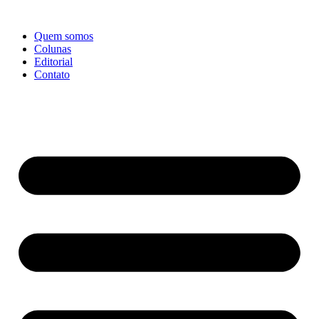
Ir
para
Quem somos
o
Colunas
conteúdo
Editorial
Contato