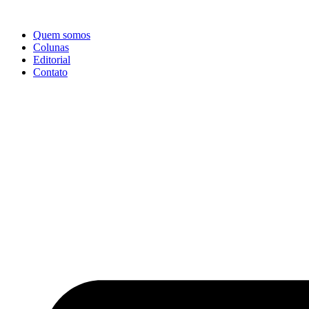
Ir
para
Quem somos
o
Colunas
conteúdo
Editorial
Contato