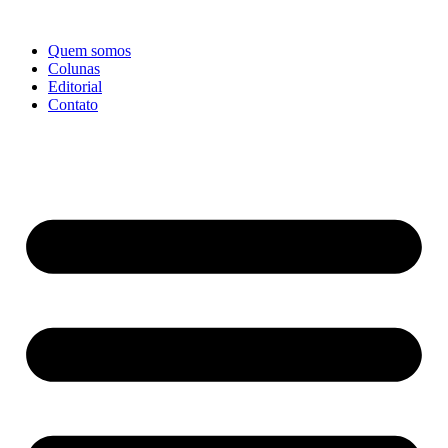
Ir
para
Quem somos
o
Colunas
conteúdo
Editorial
Contato