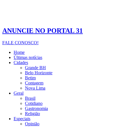
ANUNCIE NO PORTAL 31
FALE CONOSCO!
Home
Últimas notícias
Cidades
Grande BH
Belo Horizonte
Betim
Contagem
Nova Lima
Geral
Brasil
Cotidiano
Gastronomia
Religião
Especiais
Opinião