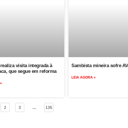
realiza visita integrada à
Sambista mineira sofre A
ca, que segue em reforma
LEIA AGORA »
 »
2
3
…
135