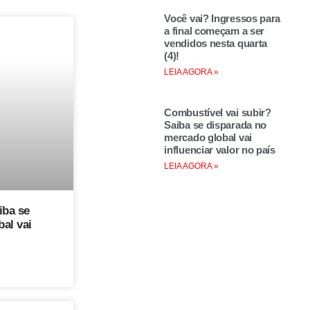
Você vai? Ingressos para
a final começam a ser
vendidos nesta quarta
(4)!
LEIA AGORA »
Combustível vai subir?
Saiba se disparada no
mercado global vai
influenciar valor no país
LEIA AGORA »
iba se
al vai