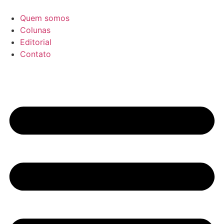
Ir
para
Quem somos
o
Colunas
conteúdo
Editorial
Contato