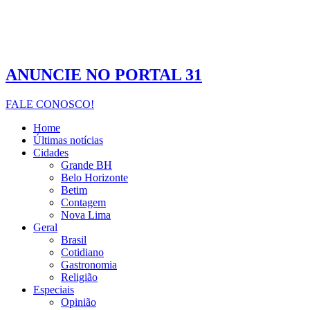
ANUNCIE NO PORTAL 31
FALE CONOSCO!
Home
Últimas notícias
Cidades
Grande BH
Belo Horizonte
Betim
Contagem
Nova Lima
Geral
Brasil
Cotidiano
Gastronomia
Religião
Especiais
Opinião