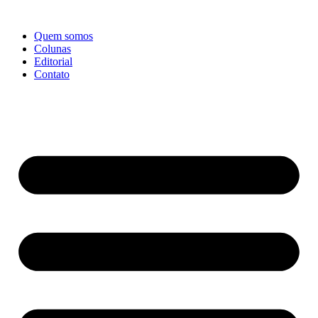
Ir
para
Quem somos
o
Colunas
conteúdo
Editorial
Contato