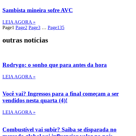
Sambista mineira sofre AVC
LEIA AGORA »
Page
1
Page
2
Page
3
…
Page
135
outras notícias
Rodrygo: o sonho que para antes da hora
LEIA AGORA »
Você vai? Ingressos para a final começam a ser
vendidos nesta quarta (4)!
LEIA AGORA »
Combustível vai subir? Saiba se disparada no