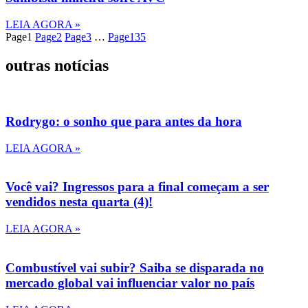
LEIA AGORA »
Page
1
Page
2
Page
3
…
Page
135
outras notícias
Rodrygo: o sonho que para antes da hora
LEIA AGORA »
Você vai? Ingressos para a final começam a ser
vendidos nesta quarta (4)!
LEIA AGORA »
Combustível vai subir? Saiba se disparada no
mercado global vai influenciar valor no país