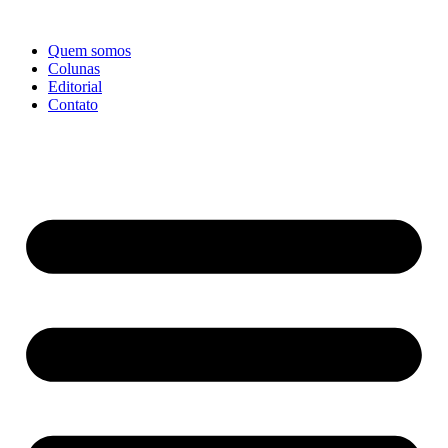
Ir
para
Quem somos
o
Colunas
conteúdo
Editorial
Contato