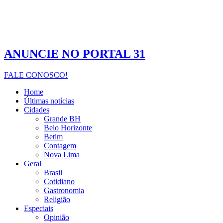
ANUNCIE NO PORTAL 31
FALE CONOSCO!
Home
Últimas notícias
Cidades
Grande BH
Belo Horizonte
Betim
Contagem
Nova Lima
Geral
Brasil
Cotidiano
Gastronomia
Religião
Especiais
Opinião