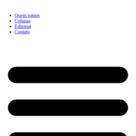
Ir
para
Quem somos
o
Colunas
conteúdo
Editorial
Contato