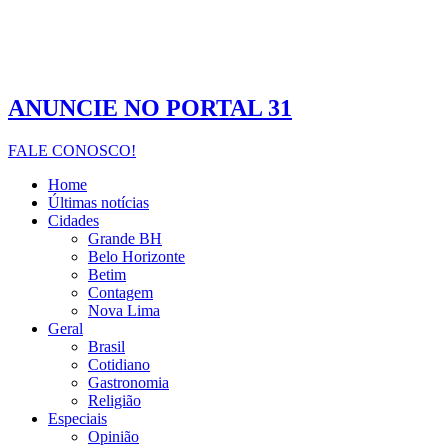
ANUNCIE NO PORTAL 31
FALE CONOSCO!
Home
Últimas notícias
Cidades
Grande BH
Belo Horizonte
Betim
Contagem
Nova Lima
Geral
Brasil
Cotidiano
Gastronomia
Religião
Especiais
Opinião