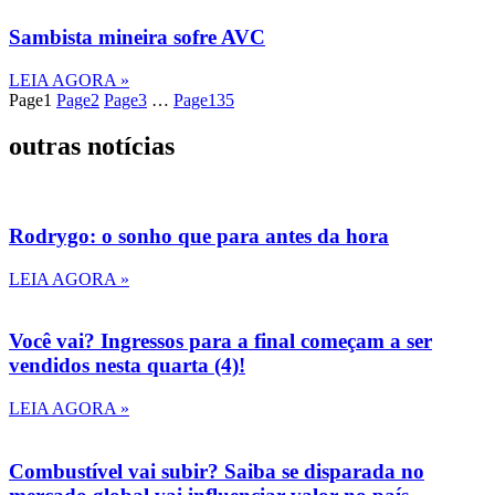
Sambista mineira sofre AVC
LEIA AGORA »
Page
1
Page
2
Page
3
…
Page
135
outras notícias
Rodrygo: o sonho que para antes da hora
LEIA AGORA »
Você vai? Ingressos para a final começam a ser
vendidos nesta quarta (4)!
LEIA AGORA »
Combustível vai subir? Saiba se disparada no