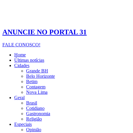
ANUNCIE NO PORTAL 31
FALE CONOSCO!
Home
Últimas notícias
Cidades
Grande BH
Belo Horizonte
Betim
Contagem
Nova Lima
Geral
Brasil
Cotidiano
Gastronomia
Religião
Especiais
Opinião