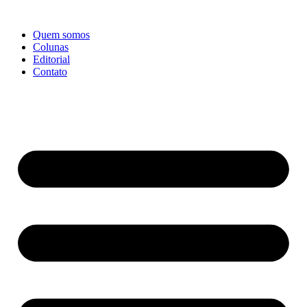
Ir
para
Quem somos
o
Colunas
conteúdo
Editorial
Contato