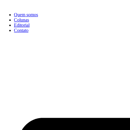
Ir
para
Quem somos
o
Colunas
conteúdo
Editorial
Contato