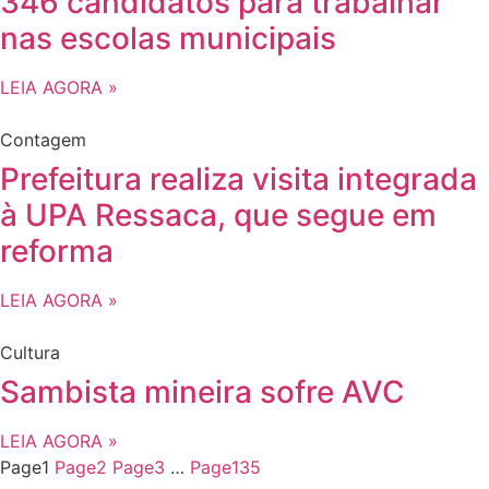
346 candidatos para trabalhar
nas escolas municipais
LEIA AGORA »
Contagem
Prefeitura realiza visita integrada
à UPA Ressaca, que segue em
reforma
LEIA AGORA »
Cultura
Sambista mineira sofre AVC
LEIA AGORA »
Page
1
Page
2
Page
3
…
Page
135