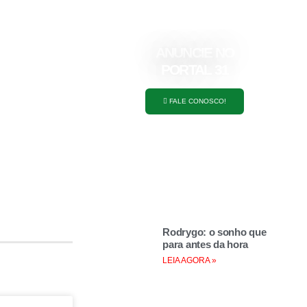
ANUNCIE NO
PORTAL 31
FALE CONOSCO!
Rodrygo: o sonho que
para antes da hora
LEIA AGORA »