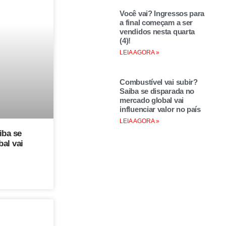
Você vai? Ingressos para
a final começam a ser
vendidos nesta quarta
(4)!
LEIA AGORA »
Combustível vai subir?
Saiba se disparada no
mercado global vai
influenciar valor no país
LEIA AGORA »
iba se
al vai