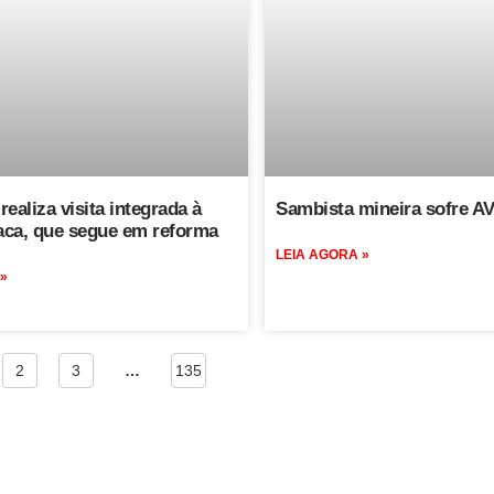
realiza visita integrada à
Sambista mineira sofre A
ca, que segue em reforma
LEIA AGORA »
 »
2
3
…
135