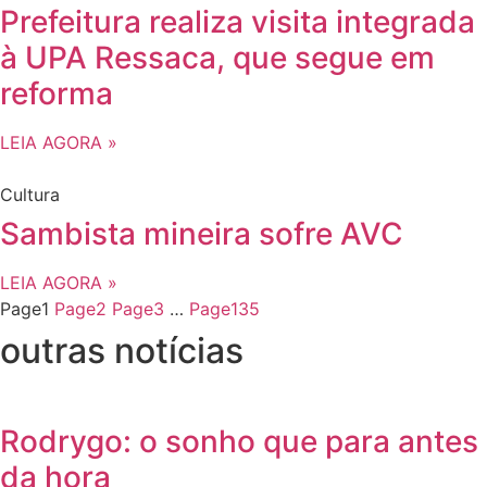
Prefeitura realiza visita integrada
à UPA Ressaca, que segue em
reforma
LEIA AGORA »
Cultura
Sambista mineira sofre AVC
LEIA AGORA »
Page
1
Page
2
Page
3
…
Page
135
outras notícias
Rodrygo: o sonho que para antes
da hora