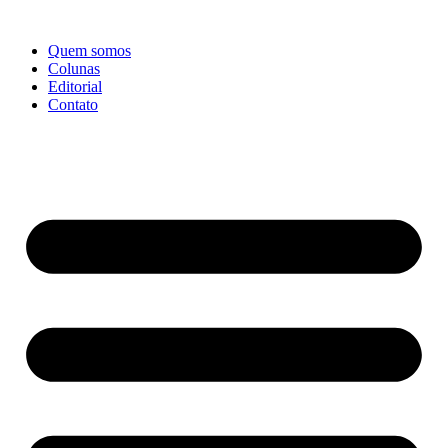
Ir
para
Quem somos
o
Colunas
conteúdo
Editorial
Contato