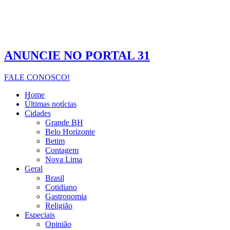
ANUNCIE NO PORTAL 31
FALE CONOSCO!
Home
Últimas notícias
Cidades
Grande BH
Belo Horizonte
Betim
Contagem
Nova Lima
Geral
Brasil
Cotidiano
Gastronomia
Religião
Especiais
Opinião