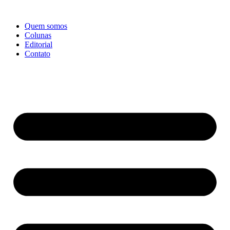
Ir
para
Quem somos
o
Colunas
conteúdo
Editorial
Contato