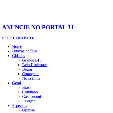
ANUNCIE NO PORTAL 31
FALE CONOSCO!
Home
Últimas notícias
Cidades
Grande BH
Belo Horizonte
Betim
Contagem
Nova Lima
Geral
Brasil
Cotidiano
Gastronomia
Religião
Especiais
Opinião